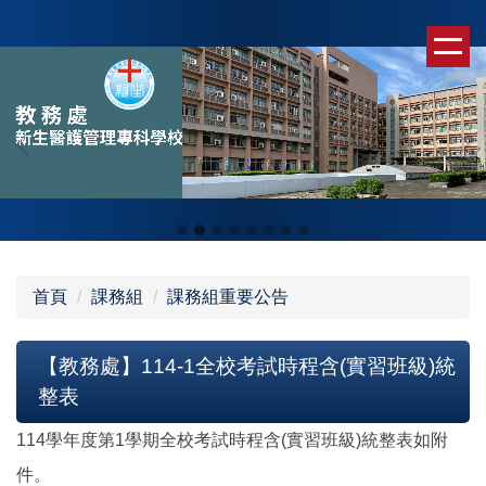
跳
到
主
要
內
容
區
首頁
課務組
課務組重要公告
【教務處】114-1全校考試時程含(實習班級)統
整表
114學年度第1學期全校考試時程含(實習班級)統整表如附
件。