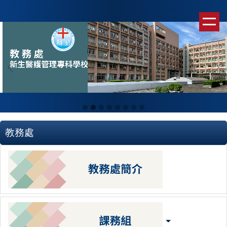
跳
到
主
要
內
容
區
教務處