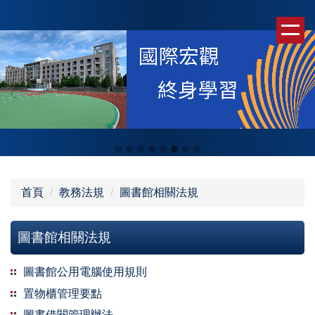
跳
到
主
要
內
容
區
首頁
教務法規
圖書館相關法規
圖書館相關法規
圖書館公用電腦使用規則
置物櫃管理要點
圖書借閱管理辦法