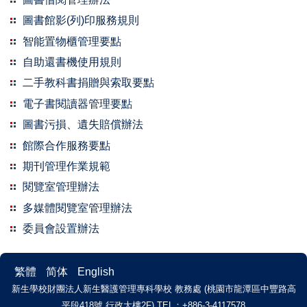
圖書館影(列)印服務規則
智能置物櫃管理要點
自助還書機使用規則
二手教科書捐贈與索取要點
電子書閱讀器管理要點
圖書污損、遺失賠償辦法
館際合作服務要點
期刊管理作業規範
閱覽室管理辦法
多媒體閱覽室管理辦法
委員會設置辦法
繁體
简体
English
新生學校財團法人新生醫護管理專科學校 教務處 (桃園市龍潭區中豐路高
平段418號 行政大樓2F)
TEL：+886-3-4117578