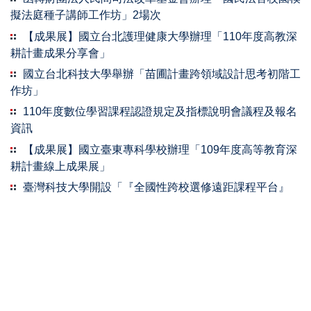
擬法庭種子講師工作坊」2場次
【成果展】國立台北護理健康大學辦理「110年度高教深
耕計畫成果分享會」
國立台北科技大學舉辦「苗圃計畫跨領域設計思考初階工
作坊」
110年度數位學習課程認證規定及指標說明會議程及報名
資訊
【成果展】國立臺東專科學校辦理「109年度高等教育深
耕計畫線上成果展」
臺灣科技大學開設「『全國性跨校選修遠距課程平台』
【研習】110年度中原大學辦理線上全國大學校院教師教
學專業認證學程
繁體
简体
English
新生學校財團法人新生醫護管理專科學校 教務處 (桃園市龍潭區中豐路高
平段418號 行政大樓2F)
TEL：+886-3-4117578