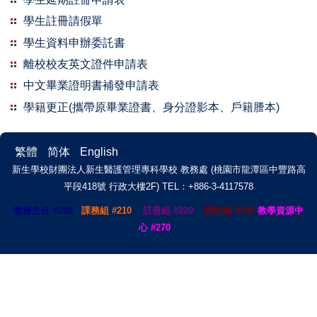
學生註冊請假單
學生資料申辦委託書
離校校友英文證件申請表
中文畢業證明書補發申請表
學籍更正(攜帶原畢業證書、身分證影本、戶籍謄本)
繁體
简体
English
新生學校財團法人新生醫護管理專科學校 教務處 (桃園市龍潭區中豐路高
平段418號 行政大樓2F)
TEL：+886-3-4117578
教務主任 #200
課務組 #210
註冊組 #220
招生組 #240
教學資源中
心 #270