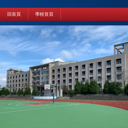
跳
到
回首頁
學校首頁
主
要
內
容
區