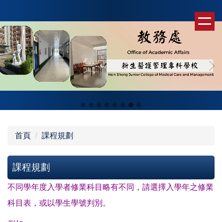
跳
到
主
要
內
容
區
首頁
課程規劃
課程規劃
不同學年度入學者修業科目略有不同，請選擇入學年之修業
科目表，或以學生學號判別。